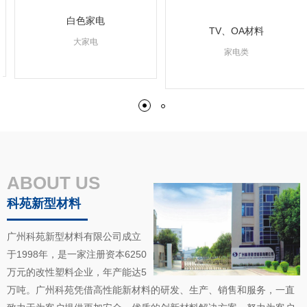
白色家电
TV、OA材料
大家电
家电类
ABOUT US
科苑新型材料
广州科苑新型材料有限公司成立
抗菌材料
于1998年，是一家注册资本6250
照明行业
垃圾袋
商超袋（背心袋）
充电桩
电器零部件
风道
创新型材料
轻钢材料
万元的改性塑料企业，年产能达5
照明材料
生物降解
新能源汽车
生物降解
E&E
低气味等级风道材料
万吨。广州科苑凭借高性能新材料的研发、生产、销售和服务，一直
创新材料